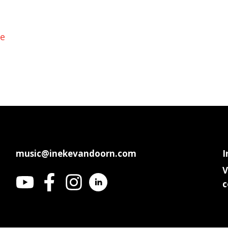
e
music@inekevandoorn.com
I
V
c