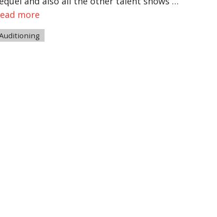
equel and also all the other talent shows …
ead more
ags
Auditioning