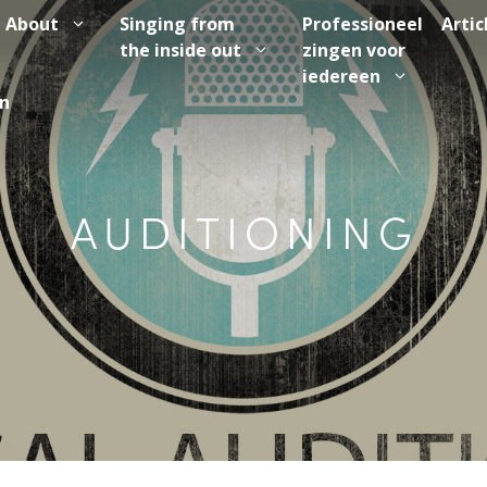
About
Singing from
Professioneel
Artic
the inside out
zingen voor
iedereen
n
AUDITIONING